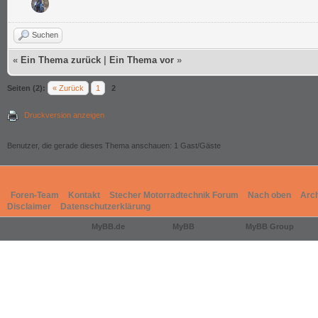
Suchen
«
Ein Thema zurück
|
Ein Thema vor
»
Seiten (2):
« Zurück
1
2
Druckversion anzeigen
Benutzer, die gerade dieses Thema anschauen: 1 Gast/Gäste
Foren-Team
Kontakt
Stecher Motorradtechnik Forum
Nach oben
Arc
Disclaimer
Datenschutzerklärung
Deutsche Übersetzung:
MyBB.de
, Powered by
MyBB
, © 2002-2026
MyBB Group
.