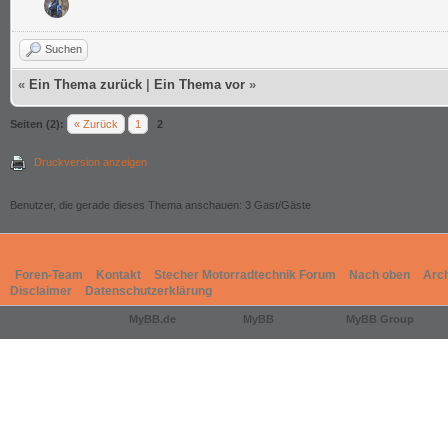
Suchen
«
Ein Thema zurück
|
Ein Thema vor
»
Seiten (2):
« Zurück
1
2
Druckversion anzeigen
Benutzer, die gerade dieses Thema anschauen: 3 Gast/Gäste
Foren-Team
Kontakt
Stecher Motorradtechnik Forum
Nach oben
Arc
Disclaimer
Datenschutzerklärung
Deutsche Übersetzung:
MyBB.de
, Powered by
MyBB
, © 2002-2026
MyBB Group
.