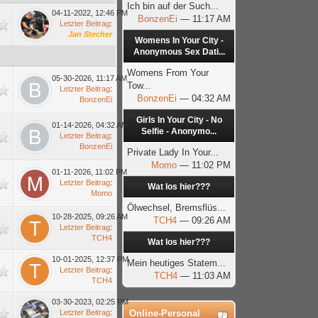
Ich bin auf der Such...
04-11-2022, 12:46 PM
BonzenEi
— 11:17 AM
Letzter Beitrag
:
Jan Stecher
Womens In Your City -
Anonymous Sex Dati...
Womens From Your
05-30-2026, 11:17 AM
Tow...
Letzter Beitrag
:
BonzenEi
— 04:32 AM
BonzenEi
Girls In Your City - No
01-14-2026, 04:32 AM
Selfie - Anonymo...
Letzter Beitrag
:
BonzenEi
Private Lady In Your...
Momo
— 11:02 PM
01-11-2026, 11:02 PM
Letzter Beitrag
:
Wat los hier???
Momo
Ölwechsel, Bremsflüs...
10-28-2025, 09:26 AM
TCH4
— 09:26 AM
Letzter Beitrag
:
TCH4
Wat los hier???
10-01-2025, 12:37 PM
Mein heutiges Statem...
Letzter Beitrag
:
TCH4
— 11:03 AM
TCH4
03-30-2023, 02:25 PM
Letzter Beitrag
:
Online-Personal