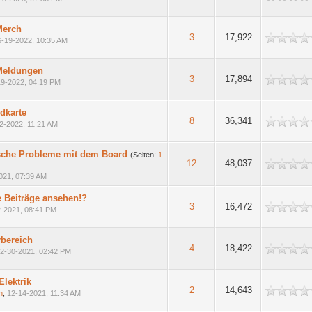
Merch
h
3
17,922
6-19-2022, 10:35 AM
Meldungen
h
3
17,894
19-2022, 04:19 PM
dkarte
h
8
36,341
2-2022, 11:21 AM
sche Probleme mit dem Board
(Seiten:
1
h
12
48,037
021, 07:39 AM
 Beiträge ansehen!?
h
3
16,472
2-2021, 08:41 PM
rbereich
h
4
18,422
2-30-2021, 02:42 PM
Elektrik
h
2
14,643
n
,
12-14-2021, 11:34 AM