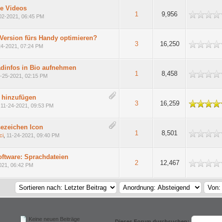
e Videos
h
1
9,956
02-2021, 06:45 PM
Version fürs Handy optimieren?
h
3
16,250
24-2021, 07:24 PM
adinfos in Bio aufnehmen
h
1
8,458
-25-2021, 02:15 PM
 hinzufügen
nittlich
3
16,259
,
11-24-2021, 09:53 PM
sezeichen Icon
h
1
8,501
ci
,
11-24-2021, 09:40 PM
ftware: Sprachdateien
h
2
12,467
021, 06:42 PM
Keine neuen Beiträge
Dieses Forum durchsuchen: