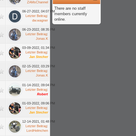
ZAMsChannel
There are no staff
06-27-2022, 04:07 PM
members currently
Letzter Beitrag
:
online.
dw.wagner
06-23-2022, 08:35 PM
Letzter Beitrag
:
Jonas.K
03-09-2022, 01:34 PM
Letzter Beitrag
:
Jan Stecher
02-15-2022, 03:29 PM
Letzter Beitrag
:
Jonas.K
01-14-2022, 09:04 PM
Letzter Beitrag
:
Robert
01-03-2022, 09:06 PM
Letzter Beitrag
:
Jan Stecher
12-14-2021, 01:48 PM
Letzter Beitrag
:
LordHelmchen