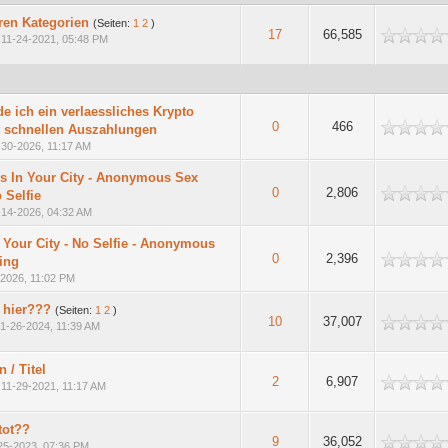
ren Kategorien
(Seiten:
1
2
)
h
17
66,585
,
11-24-2021, 05:48 PM
de ich ein verlaessliches Krypto
h
0
466
t schnellen Auszahlungen
-30-2026, 11:17 AM
 In Your City - Anonymous Sex
h
0
2,806
 Selfie
-14-2026, 04:32 AM
n Your City - No Selfie - Anonymous
h
0
2,396
ing
-2026, 11:02 PM
 hier???
(Seiten:
1
2
)
h
10
37,007
1-26-2024, 11:39 AM
 / Titel
h
2
6,907
,
11-29-2021, 11:17 AM
tot??
h
9
36,052
25-2023, 07:36 PM