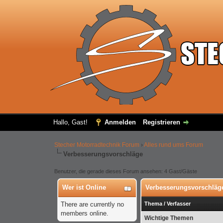
Hallo, Gast!
Anmelden
Registrieren
Stecher Motorradtechnik Forum
›
Alles rund ums Forum
Verbesserungsvorschläge
Benutzer, die gerade dieses Forum ansehen: 4 Gast/Gäste
Wer ist Online
Verbesserungsvorschläg
There are currently no
Thema
/
Verfasser
members online.
Wichtige Themen