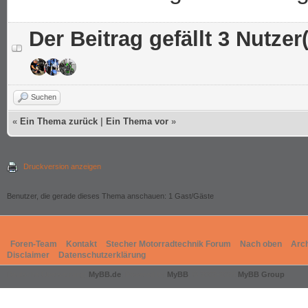
Der Beitrag gefällt 3 Nutzer(
Suchen
«
Ein Thema zurück
|
Ein Thema vor
»
Druckversion anzeigen
Benutzer, die gerade dieses Thema anschauen: 1 Gast/Gäste
Foren-Team
Kontakt
Stecher Motorradtechnik Forum
Nach oben
Arc
Disclaimer
Datenschutzerklärung
Deutsche Übersetzung:
MyBB.de
, Powered by
MyBB
, © 2002-2026
MyBB Group
.