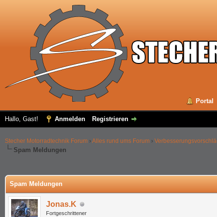
Portal
Hallo, Gast!
Anmelden
Registrieren
Stecher Motorradtechnik Forum
›
Alles rund ums Forum
›
Verbesserungsvorschl
Spam Meldungen
 im Durchschnitt
Spam Meldungen
Jonas.K
Fortgeschrittener