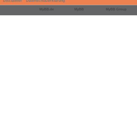
Disclaimer
Datenschutzerklärung
Deutsche Übersetzung:
MyBB.de
, Powered by
MyBB
, © 2002-2026
MyBB Group
.