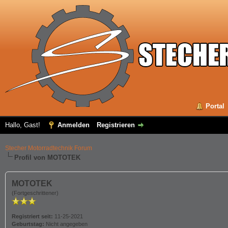
Portal
Hallo, Gast!
Anmelden
Registrieren
Stecher Motorradtechnik Forum
Profil von MOTOTEK
MOTOTEK
(Fortgeschrittener)
Registriert seit:
11-25-2021
Geburtstag:
Nicht angegeben