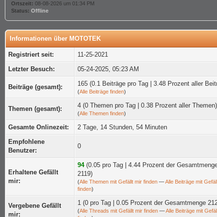
Ortszeit:
08-08-2026 um 01:34 PM
Status:
Offline
Informationen über MOTOTEK
Registriert seit:
11-25-2021
Letzter Besuch:
05-24-2025, 05:23 AM
165 (0.1 Beiträge pro Tag | 3.48 Prozent aller Beit
Beiträge (gesamt):
(
Alle Beiträge finden
)
4 (0 Themen pro Tag | 0.38 Prozent aller Themen)
Themen (gesamt):
(
Alle Themen finden
)
Gesamte Onlinezeit:
2 Tage, 14 Stunden, 54 Minuten
Empfohlene
0
Benutzer:
94
(0.05 pro Tag | 4.44 Prozent der Gesamtmeng
Erhaltene Gefällt
2119)
mir:
(
Alle Themen mit Gefällt mir finden
—
Alle Beiträge mit Gefäll
finden
)
1 (0 pro Tag | 0.05 Prozent der Gesamtmenge 21
Vergebene Gefällt
(
Alle Threads mit Gefällt mir finden
—
Alle Beiträge mit Gefäl
mir: