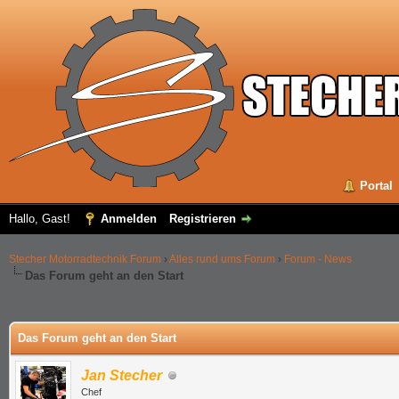
Portal
Hallo, Gast!
Anmelden
Registrieren
Stecher Motorradtechnik Forum
›
Alles rund ums Forum
›
Forum - News
Das Forum geht an den Start
 im Durchschnitt
Das Forum geht an den Start
Jan Stecher
Chef