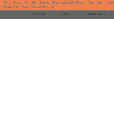
Foren-Team
Kontakt
Stecher Motorradtechnik Forum
Nach oben
Arc
Disclaimer
Datenschutzerklärung
Deutsche Übersetzung:
MyBB.de
, Powered by
MyBB
, © 2002-2026
MyBB Group
.