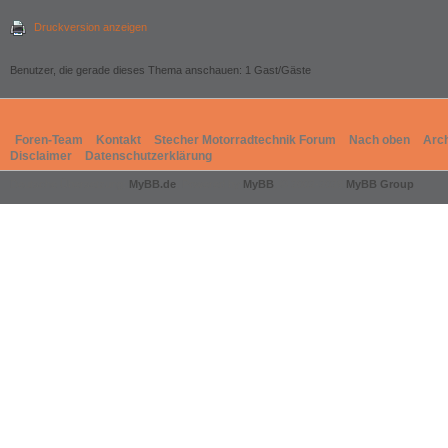
Druckversion anzeigen
Benutzer, die gerade dieses Thema anschauen: 1 Gast/Gäste
Foren-Team
Kontakt
Stecher Motorradtechnik Forum
Nach oben
Arc
Disclaimer
Datenschutzerklärung
Deutsche Übersetzung:
MyBB.de
, Powered by
MyBB
, © 2002-2026
MyBB Group
.