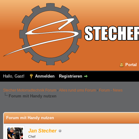
Portal
Hallo, Gast!
Anmelden
Registrieren
Stecher Motorradtechnik Forum
›
Alles rund ums Forum
›
Forum - News
Forum mit Handy nutzen
 im Durchschnitt
Forum mit Handy nutzen
Jan Stecher
Chef