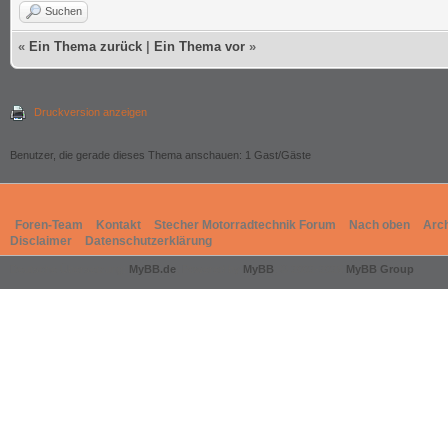
Suchen
«
Ein Thema zurück
|
Ein Thema vor
»
Druckversion anzeigen
Benutzer, die gerade dieses Thema anschauen: 1 Gast/Gäste
Foren-Team
Kontakt
Stecher Motorradtechnik Forum
Nach oben
Arc
Disclaimer
Datenschutzerklärung
Deutsche Übersetzung:
MyBB.de
, Powered by
MyBB
, © 2002-2026
MyBB Group
.