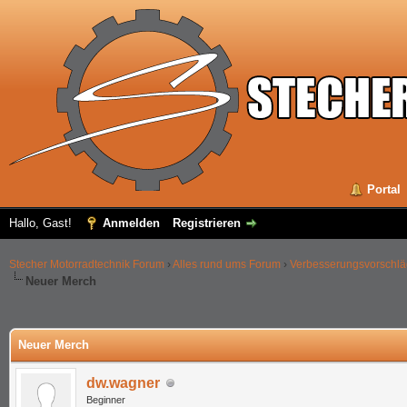
Portal
Hallo, Gast!
Anmelden
Registrieren
Stecher Motorradtechnik Forum
›
Alles rund ums Forum
›
Verbesserungsvorschl
Neuer Merch
 im Durchschnitt
Neuer Merch
dw.wagner
Beginner