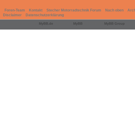
Foren-Team
Kontakt
Stecher Motorradtechnik Forum
Nach oben
Arc
Disclaimer
Datenschutzerklärung
Deutsche Übersetzung:
MyBB.de
, Powered by
MyBB
, © 2002-2026
MyBB Group
.