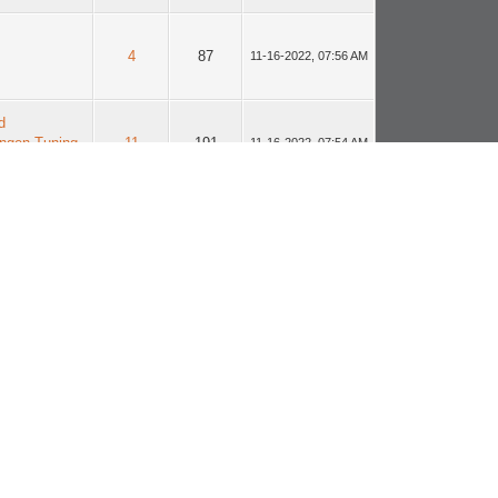
4
87
11-16-2022, 07:56 AM
d
ungen Tuning
11
191
11-16-2022, 07:54 AM
e
3
48
11-10-2022, 11:38 AM
 Hilfe
9
138
11-10-2022, 11:36 AM
d
ungen Tuning
11
191
11-10-2022, 11:35 AM
7
67
11-04-2022, 11:59 AM