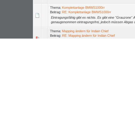
Thema:
Komplettanlage BMWS1000rr
Beitrag:
RE: Komplettanlage BMWS1000rr
Eintragungsfähig gibt es nichts. Es gibt eine "Grauzone
genaugenommen eintragungsfrei, jedoch müssen Abgas u
Thema:
Mapping ändern für Indian Chief
Beitrag:
RE: Mapping ändern für Indian Chief
Moin, sorry aber die Amis machen so ein Bißchen was sie
anderen Dinge können wir in Erfahrung bringen. Wir selber
Thema:
Akrapovic oder vergleichbares für KTM LC4 640
Beitrag:
RE: Akrapovic oder vergleichbares für KTM LC4 
Ganz schwer einen Akra dafür zu bekommen, der wird sehr
einen zu bekommen, leider ohne Erfolg, einfach immer ma
Thema:
Unkontrollierte Gasstöße er6n
Beitrag:
RE: Unkontrollierte Gasstöße er6n
Eventuell auch etwas zugesetzte Einspritzung, dann verst
Thema:
Mapping ändern für Indian Chief
Beitrag:
RE: Mapping ändern für Indian Chief
Ich würde unbedingt auf das Power Vision warten da man 
Commander.
Thema:
Schaltumkehr r1 trotz QS
Beitrag:
RE: Schaltumkehr r1 trotz QS