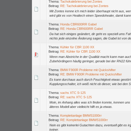
Thema:
Tachokalebrierung bei Zontes
Beitrag:
RE: Tachokalebrierung bei Zontes
Mit Zontes kenne ich mich leider überhaupt nicht aus,
wird gibt es von Healtech einen Speedohealer, damit kann
Thema:
Honda CBR600RR Gabel
Beitrag:
RE: Honda CBR600RR Gabel
Da hat sich einiges geändert, dir geht es speziell ums 
nichts jede einzelne Änderung sagen, die Gabel ist von 
Thema:
Kühler für CBR 1100 XX
Beitrag:
RE: Kühler für CBR 1100 XX
Wenn man Abstriche in der Qualität macht kann man auch 
Zubehördingern häufig geringer, gerade bei der RN22 führ
Thema:
BMW F900R Probleme mit Quickshifter
Beitrag:
RE: BMW F900R Probleme mit Quickshifter
Es kann durchaus auch durch Feuchtigkeit etwas gestört 
Kupplungsschalter, ich weiß nicht ob dieser, wie bei den S 
Thema:
sachs XTC S-125
Beitrag:
RE: sachs XTC S-125
Moin, im Anhang alles was ich finden konnte, kennen uns m
älteres Modell aber vielleicht hilft es ja etwas.
Thema:
Komplettanlage BMWS1000rr
Beitrag:
RE: Komplettanlage BMWS1000rr
Nein es gibt keinerlei Gutachten dazu, eventuell gibt es 
keiner.