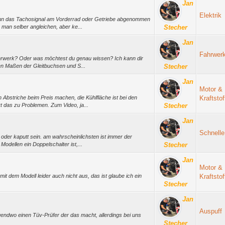
Jan
Elektrik
 wenn das Tachosignal am Vorderrad oder Getriebe abgenommen
 man selber angleichen, aber ke...
Stecher
Jan
Fahrwer
Fahrwerk? Oder was möchtest du genau wissen? Ich kann dir
den Maßen der Gleitbuchsen und S...
Stecher
Jan
Motor &
Abstriche beim Preis machen, die Kühlfläche ist bei den
Kraftsto
t das zu Problemen. Zum Video, ja...
Stecher
Jan
Schnelle
oder kaputt sein. am wahrscheinlichsten ist immer der
Modellen ein Doppelschalter ist,...
Stecher
Jan
Motor &
it dem Modell leider auch nicht aus, das ist glaube ich ein
Kraftsto
Stecher
Jan
Auspuff
irgendwo einen Tüv-Prüfer der das macht, allerdings bei uns
Stecher