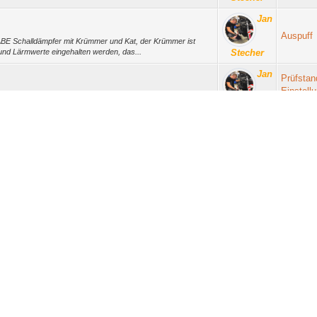
Jan
Auspuff
" ABE Schalldämpfer mit Krümmer und Kat, der Krümmer ist
nd Lärmwerte eingehalten werden, das...
Stecher
Jan
Prüfstan
Einstell
 wollen... Also ist es schwer zu sagen wann und wie. Die
etc.
 haben leider auch keinerlei Er...
Stecher
Jan
640
Gesuch
 lange nicht mehr hergestellt, ich habe auch mal versucht
l wieder reinschauen auf dem Geb...
Stecher
Jan
Schnelle
ärkt sich das Konstantfahrruckeln sehr stark.
Stecher
Jan
Prüfstan
Einstell
damit deutlich mehr Möglichkeiten hat als mit Power
etc.
Stecher
Jan
Antrieb