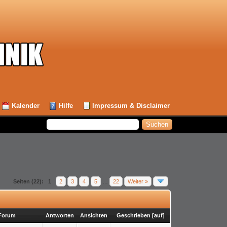
Kalender
Hilfe
Impressum & Disclaimer
Seiten (22):
1
2
3
4
5
…
22
Weiter »
Forum
Antworten
Ansichten
Geschrieben
[
auf
]