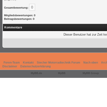
0
Gesamtbewertung:
Mitgliedsbewertungen: 0
Beitragsbewertungen: 0
Kommentare
Dieser Benutzer hat zur Zeit k
Foren-Team
Kontakt
Stecher Motorradtechnik Forum
Nach oben
Arc
Disclaimer
Datenschutzerklärung
Deutsche Übersetzung:
MyBB.de
, Powered by
MyBB
, © 2002-2026
MyBB Group
.