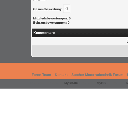
0
Gesamtbewertung:
Mitgliedsbewertungen: 0
Beitragsbewertungen: 0
Kommentare
Foren-Team
Kontakt
Stecher Motorradtechnik Forum
Deutsche Übersetzung:
MyBB.de
, Powered by
MyBB
, © 2002-2026