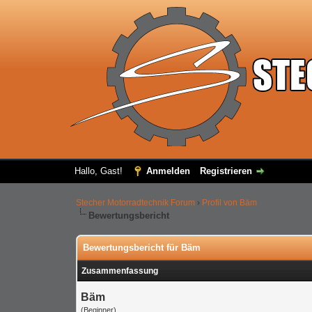
Hallo, Gast!
Anmelden
Registrieren
Stecher Motorradtechnik Forum
›
Profil von Bäm
Bewertungsbericht
Bewertungsbericht für Bäm
Zusammenfassung
Bäm
(Beginner)