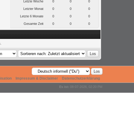
Letzte Woche
0
0
0
Letzter Monat
0
0
0
Letzte 6 Monate
0
0
0
Gesamte Zeit
0
0
0
.
isation
Impressum & Disclaimer
Datenschutzerklärung
Es ist:
08-07-2026, 02:20 PM