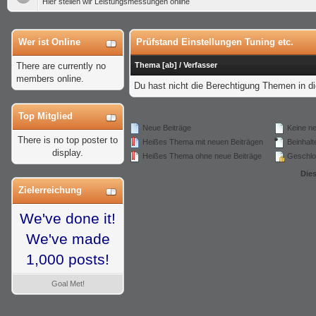
Hier stellen wir Leistungsmessungen online
Wer ist Online
Prüfstand Einstellungen Tuning etc.
There are currently no
Thema
[
ab
]
/
Verfasser
members online.
Du hast nicht die Berechtigung Themen in 
Top Mitglied
Neue Beiträge
Keine ne
There is no top poster to
Heißes Thema mit neuen Beiträgen
Beinhalte
display.
Heißes Thema ohne neue Beiträge
Geschlo
Die
Zielerreichung
We've done it!
We've made
1,000 posts!
Goal Met!