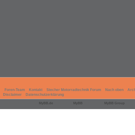
Foren-Team
Kontakt
Stecher Motorradtechnik Forum
Nach oben
Arc
Disclaimer
Datenschutzerklärung
Deutsche Übersetzung:
MyBB.de
, Powered by
MyBB
, © 2002-2026
MyBB Group
.