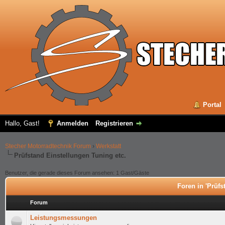
Portal
Hallo, Gast!
Anmelden
Registrieren
Stecher Motorradtechnik Forum
›
Werkstatt
Prüfstand Einstellungen Tuning etc.
Benutzer, die gerade dieses Forum ansehen: 1 Gast/Gäste
Foren in 'Prüfs
Forum
Leistungsmessungen